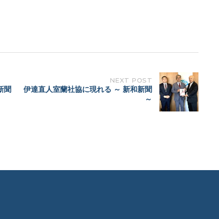
NEXT POST
新聞
伊達直人室蘭社協に現れる ～ 新和新聞
～