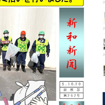
2
2
2