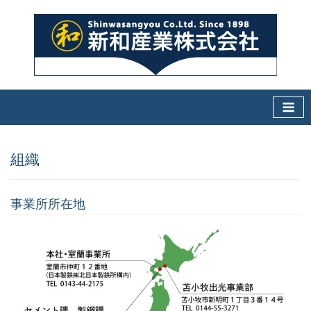
Skip
to
content
Me
組織
事業所所在地