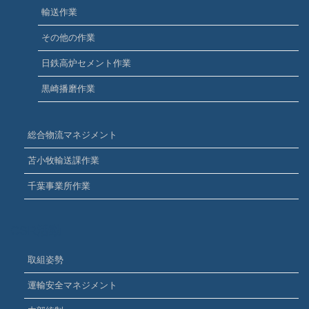
輸送作業
その他の作業
日鉄高炉セメント作業
黒崎播磨作業
総合物流マネジメント
苫小牧輸送課作業
千葉事業所作業
CSR活動
取組姿勢
運輸安全マネジメント