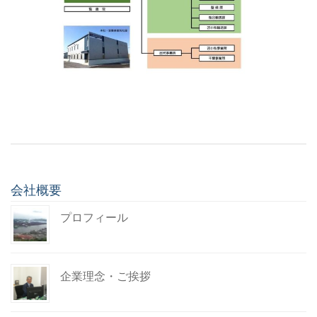
会社概要
プロフィール
企業理念・ご挨拶