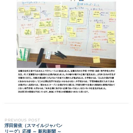
Post
PREVIOUS POST
浮田留依（スマイルジャパン
navigation
リーグ）応援 ～ 新和新聞 ～